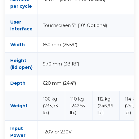
per cycle
User
Touchscreen 7″ (10″ Optional)
interface
Width
650 mm (25,59″)
Height
970 mm (38,18″)
(lid open)
Depth
620 mm (24,4″)
106 kg
110 kg
112 kg
114 kg
Weight
(233,73
(242,55
(246,96
(251,37
lb.)
lb.)
lb.)
lb.)
Input
120V or 230V
Power