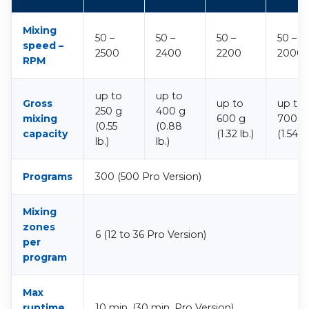
Mixing
50 –
50 –
50 –
50 –
speed –
2500
2400
2200
2000
RPM
up to
up to
Gross
up to
up to
250 g
400 g
mixing
600 g
700 g
(0.55
(0.88
capacity
(1.32 lb.)
(1.54 lb
lb.)
lb.)
Programs
300 (500 Pro Version)
Mixing
zones
6 (12 to 36 Pro Version)
per
program
Max
runtime
10 min. (30 min. Pro Version)