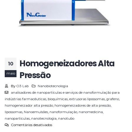
Homogeneizadores Alta
10
Pressão
maio
By
O3 Lab
Nanobiotecnologia
analisadores de nanopartículas e serviços de nanoformulação para
indústrias farmacêuticas
,
bioquímicas
,
extrusoras lipossomas
,
grafeno
,
homogeneizador alta pressão
,
homogeneizadores de alta pressão
,
lipossomas
,
Nanoemulsões
,
nanoformulação
,
nanomedicina
,
nanopartículas
,
nanotecnologia
,
nanotubo
Comentários desativados