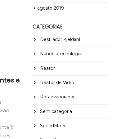
agosto 2019
CATEGORIAS
Destilador Kjeldahl
Nanobiotecnologia
Reator
ntes e
Reator de Vidro
Rotaevaporador
á
ssão
Sem categoria
s
SpeedMixer
nta 1:
3LAB