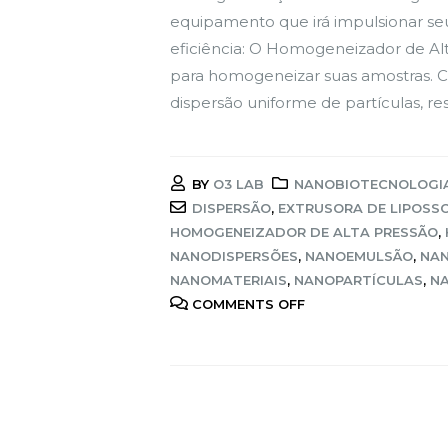
equipamento que irá impulsionar seu
eficiência: O Homogeneizador de A
para homogeneizar suas amostras. C
dispersão uniforme de partículas, re
BY
O3 LAB
NANOBIOTECNOLOGI
DISPERSÃO
,
EXTRUSORA DE LIPOSS
HOMOGENEIZADOR DE ALTA PRESSÃO
,
NANODISPERSÕES
,
NANOEMULSÃO
,
NA
NANOMATERIAIS
,
NANOPARTÍCULAS
,
N
COMMENTS OFF