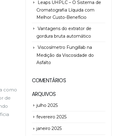
Leaps UHPLC – O Sistema de
Cromatografia Líquida com
Melhor Custo-Benefício
Vantagens do extrator de
gordura bruta automático
Viscosímetro Fungillab na
Medição da Viscosidade do
Asfalto
COMENTÁRIOS
eja como
ARQUIVOS
r de
julho 2025
indo
icia
fevereiro 2025
janeiro 2025