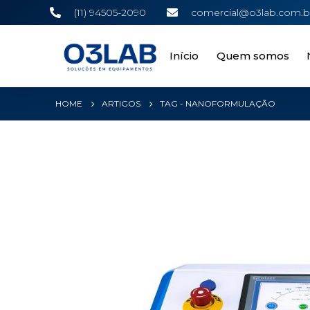
(11) 94505-2090
comercial@o3lab.com.b
Início
Quem somos
HOME
ARTIGOS
TAG -
NANOFORMULAÇÃO