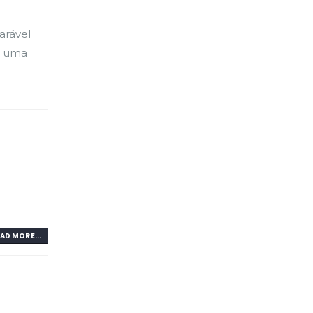
arável
e uma
AD MORE...