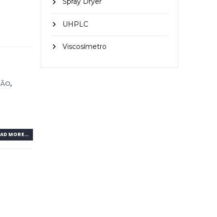
Spray Dryer
UHPLC
Viscosímetro
SÃO
,
AD MORE...