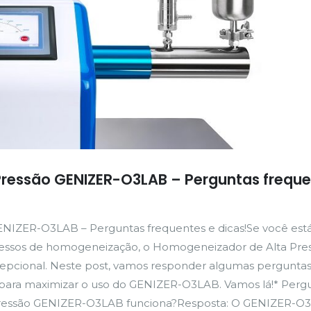
ressão GENIZER-O3LAB – Perguntas freque
NIZER-O3LAB – Perguntas frequentes e dicas!Se você est
cessos de homogeneização, o Homogeneizador de Alta Pre
pcional. Neste post, vamos responder algumas pergunta
s para maximizar o uso do GENIZER-O3LAB. Vamos lá!* Pergu
ressão GENIZER-O3LAB funciona?Resposta: O GENIZER-O