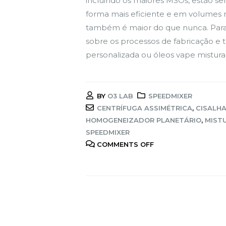
incluindo os maiores MSOs, estão se
forma mais eficiente e em volumes m
também é maior do que nunca. Para m
sobre os processos de fabricação e 
personalizada ou óleos vape misturad
BY
O3 LAB
SPEEDMIXER
CENTRÍFUGA ASSIMÉTRICA
,
CISALH
HOMOGENEIZADOR PLANETÁRIO
,
MIST
SPEEDMIXER
COMMENTS OFF