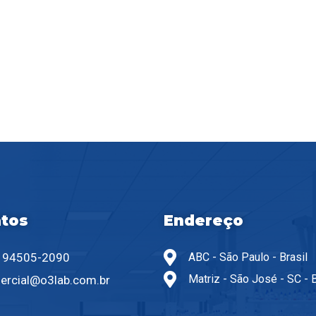
tos
Endereço
) 94505-2090
ABC - São Paulo - Brasil
Matriz - São José - SC - B
ercial@o3lab.com.br