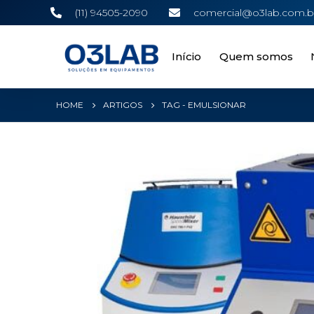
(11) 94505-2090
comercial@o3lab.com.b
Início
Quem somos
HOME
ARTIGOS
TAG -
EMULSIONAR