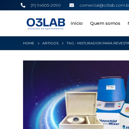
(11) 94505-2090
comercial@o3lab.com.b
Início
Quem somos
HOME
ARTIGOS
TAG -
MISTURADOR PARA REVEST