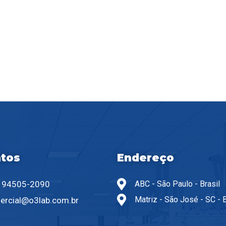
tos
Endereço
) 94505-2090
ABC - São Paulo - Brasil
Matriz - São José - SC - B
ercial@o3lab.com.br