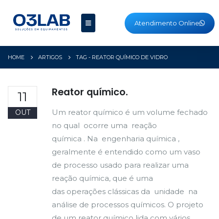
Atendimento Online
HOME
ARTIGOS
TAG -
REATOR QUÍMICO DE VIDRO
Reator químico.
11
Um reator químico é um volume fechado
OUT
no qual ocorre uma reação
química . Na engenharia química ,
geralmente é entendido como um vaso
de processo usado para realizar uma
reação química, que é uma
das operações clássicas da unidade na
análise de processos químicos. O projeto
de um reator químico lida com vários